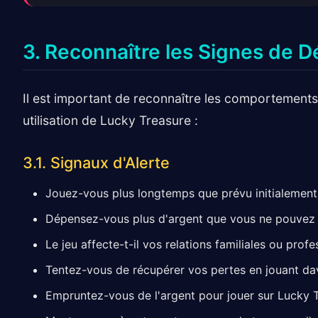
3. Reconnaître les Signes de
Il est important de reconnaître les comportements
utilisation de Lucky Treasure :
3.1. Signaux d'Alerte
Jouez-vous plus longtemps que prévu initialement
Dépensez-vous plus d'argent que vous ne pouvez 
Le jeu affecte-t-il vos relations familiales ou profe
Tentez-vous de récupérer vos pertes en jouant da
Empruntez-vous de l'argent pour jouer sur Lucky 