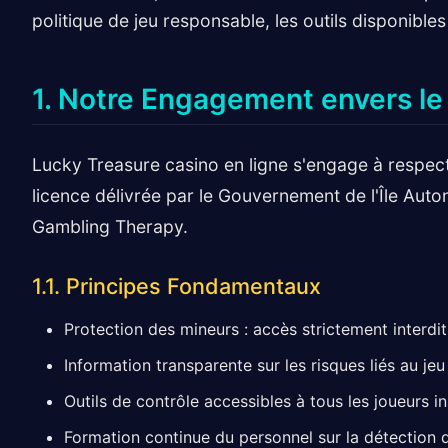
politique de jeu responsable, les outils disponibles
1. Notre Engagement envers l
Lucky Treasure casino en ligne s'engage à respec
licence délivrée par le Gouvernement de l'Île A
Gambling Therapy.
1.1. Principes Fondamentaux
Protection des mineurs : accès strictement interd
Information transparente sur les risques liés au jeu
Outils de contrôle accessibles à tous les joueurs i
Formation continue du personnel sur la détection