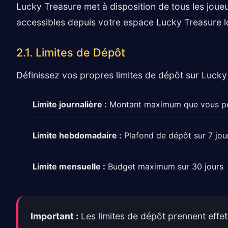
Lucky Treasure met à disposition de tous les joueu
accessibles depuis votre espace Lucky Treasure lo
2.1. Limites de Dépôt
Définissez vos propres limites de dépôt sur Lucky
Limite journalière :
Montant maximum que vous po
Limite hebdomadaire :
Plafond de dépôt sur 7 jou
Limite mensuelle :
Budget maximum sur 30 jours
Important :
Les limites de dépôt prennent effet