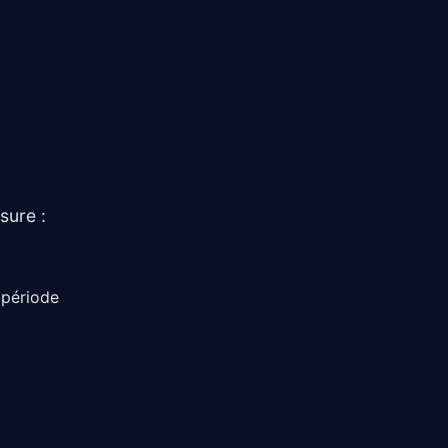
sure :
 période