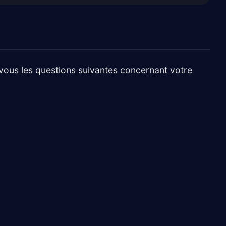
vous les questions suivantes concernant votre