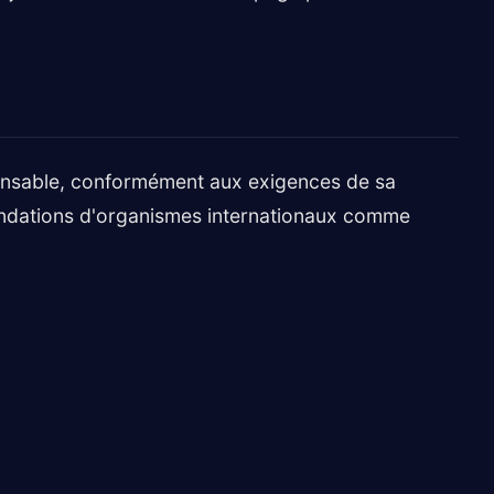
sponsable, conformément aux exigences de sa
andations d'organismes internationaux comme